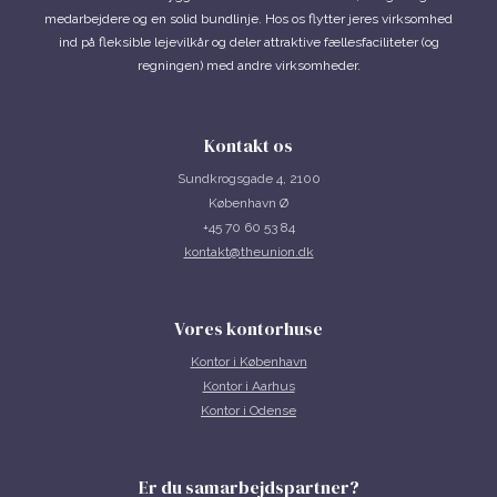
medarbejdere og en solid bundlinje. Hos os flytter jeres virksomhed
ind på fleksible lejevilkår og deler attraktive fællesfaciliteter (og
regningen) med andre virksomheder.
Kontakt os
Sundkrogsgade 4, 2100
København Ø
+45 70 60 53 84
kontakt@theunion.dk
Vores kontorhuse
Kontor i
København
Kontor i Aarhus
Kontor i Odense
Er du samarbejdspartner?