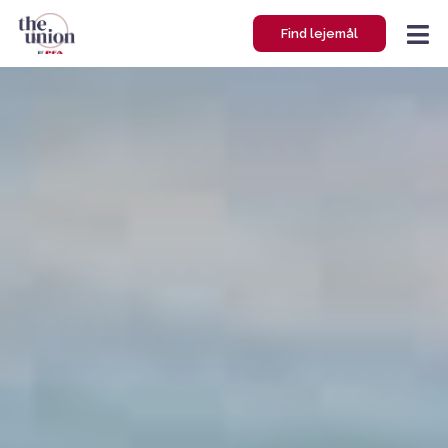
Gå
Find lejemål
til
indholdet