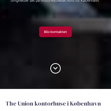
omgivelser tæt på motorvejsnettet nord for København.
Bliv kontaktet
The Union kontorhuse i København