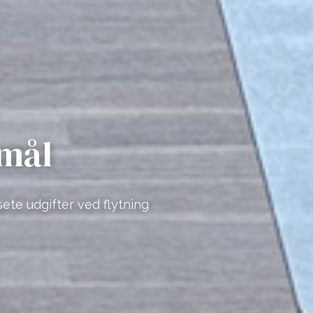
emål
ete udgifter ved flytning