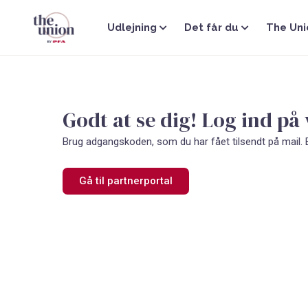
Gå
til
Udlejning
Det får du
The Uni
indholdet
Godt at se dig! Log ind på
Brug adgangskoden, som du har fået tilsendt på mail. Er 
Gå til partnerportal