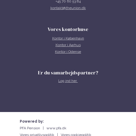
+45 70 60 53 84
kontakt@theunion.dk
Vores kontorhuse
Kontor i
København
Kontor i Aarhus
Kontor i Odense
Er du samarbejdspartner?
Log ind her
Powered by:
PFA Pension |
www.pfa.dk
Vores privatlivspolitik
|
Vores cookiepolitik