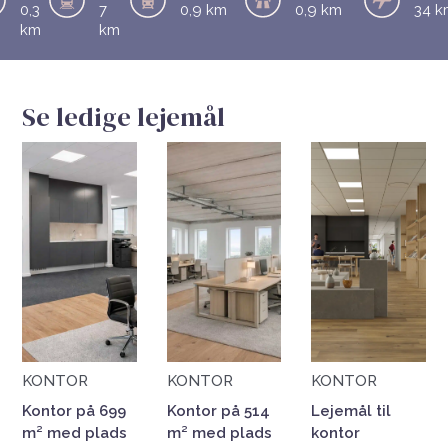
0,3
7
0,9 km
0,9 km
34 k
km
km
Se ledige lejemål
KONTOR
KONTOR
KONTOR
Kontor på 699
Kontor på 514
Lejemål til
m² med plads
m² med plads
kontor