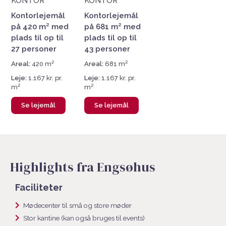
KONTOR
KONTOR
Kontorlejemål
Kontorlejemål
på 420 m² med
på 681 m² med
plads til op til
plads til op til
27 personer
43 personer
Areal:
420 m²
Areal:
681 m²
Leje:
1.167 kr. pr.
Leje:
1.167 kr. pr.
m²
m²
Se lejemål
Se lejemål
Highlights fra Engsøhus
Faciliteter
Mødecenter til små og store møder
Stor kantine (kan også bruges til events)