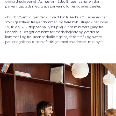
overordnede vejnet i Aarhus-området. Engsøhus har en stor
parkeringsplads med gratis parkering for jer og jeres gæster.
<br><brZSamtidig er der kun ca. 7 km til Aarhus C. Letbanen har
stop i gåafstand fra ejendommen, og flere bybuslinjer – herunder
16, 18 og 84 – stopper på Lystrupvej kun få minutters gang fra
Engsøhus. Det gør det nemt for medarbejdere og gæster at
komme til og fra, uden at skulle tage højde for trafik og svære
parkeringsforhold, som ofte følger med en adresse i midtbyen.