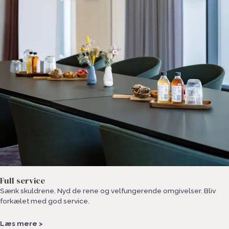
Full service
Sænk skuldrene. Nyd de rene og velfungerende omgivelser. Bliv
forkælet med god service.​
Læs mere >