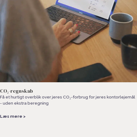
CO₂-regnskab
Få et hurtigt overblik over jeres CO₂-forbrug for jeres kontorlejemål
- uden ekstra beregning
Læs mere >