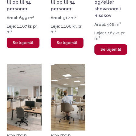
til op til 34
til op til 34
og/eller
personer
personer
showroom i
Risskov
Areal:
699 m²
Areal:
512 m²
Areal:
506 m²
Leje:
1.167 kr. pr.
Leje:
1.166 kr. pr.
m²
m²
Leje:
1.167 kr. pr.
m²
Se lejemål
Se lejemål
Se lejemål