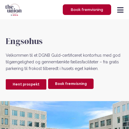
Gå
Book fremvisning
til
indholdet
Engsøhus
Velkommen til et DGNB Guld-certificeret kontorhus med god
tilgængelighed og gennemtænkte fællesfaciliteter – fra gratis
parkering til frokost tilberedt i husets eget køkken.
Book fremvisning
Hent prospekt