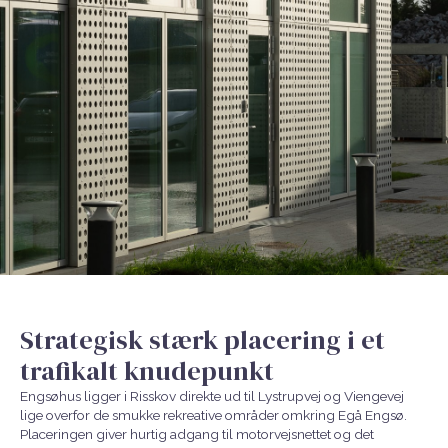
Strategisk stærk placering i et
trafikalt knudepunkt
Engsøhus ligger i Risskov direkte ud til Lystrupvej og Viengevej
lige overfor de smukke rekreative områder omkring Egå Engsø.
Placeringen giver hurtig adgang til motorvejsnettet og det