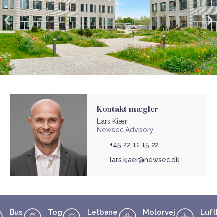
Kontakt mægler
Lars Kjær
Newsec Advisory
+45 22 12 15 22
lars.kjaer@newsec.dk
Bus
Tog
Letbane
Motorvej
Luft