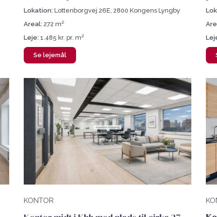
Lokation:
Lottenborgvej 26E, 2800 Kongens Lyngby
Lok
Areal:
272 m²
Are
Leje:
1.485 kr. pr. m²
Lej
Se lejemål
KONTOR
KO