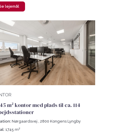
Se lejemål
NTOR
745 m² kontor med plads til ca. 114
bejdsstationer
ation:
Nørgaardsvej , 2800 Kongens Lyngby
al:
1745 m²