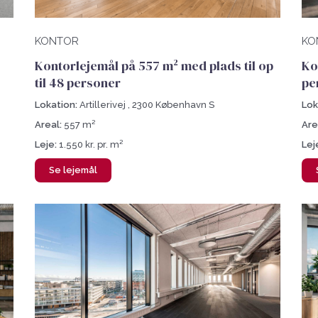
KONTOR
KO
Kontorlejemål på 557 m² med plads til op
Ko
til 48 personer
pe
Lokation:
Artillerivej , 2300 København S
Lok
Areal:
557 m²
Are
Leje:
1.550 kr. pr. m²
Lej
Se lejemål