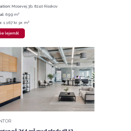
ation:
Mosevej 3b, 8240 Risskov
al:
699 m²
e:
1.167 kr. pr. m²
Se lejemål
NTOR