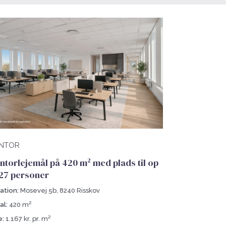
NTOR
ntorlejemål på 420 m² med plads til op
l 27 personer
ation:
Mosevej 5b, 8240 Risskov
al:
420 m²
e:
1.167 kr. pr. m²