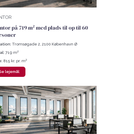
NTOR
ntor på 719 m² med plads til op til 60
rsoner
ation:
Tromsøgade 2, 2100 København Ø
al:
719 m²
e:
815 kr. pr. m²
Se lejemål