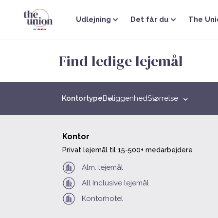
Gå
til
Udlejning
Det får du
The Uni
indholdet
Find ledige lejemål
Kontortype
Beliggenhed
Størrelse
Kontor
Privat lejemål til 15-500+ medarbejdere
Alm. lejemål
All Inclusive lejemål
Kontorhotel