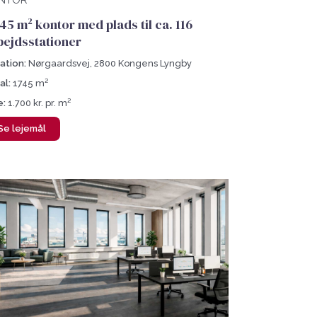
NTOR
745 m² kontor med plads til ca. 116
bejdsstationer
ation:
Nørgaardsvej, 2800 Kongens Lyngby
al:
1745 m²
e:
1.700 kr. pr. m²
Se lejemål