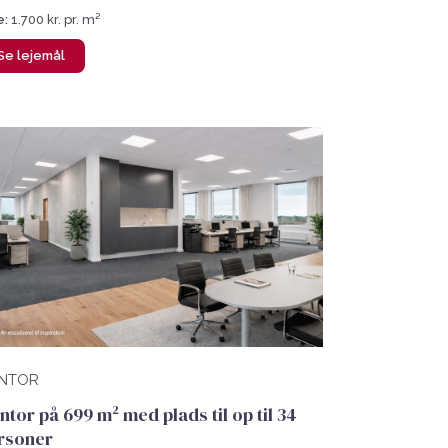
e:
1.700 kr. pr. m²
Se lejemål
NTOR
ntor på 699 m² med plads til op til 34
rsoner