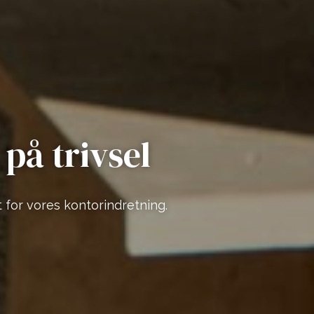
 på trivsel
 for vores kontorindretning.