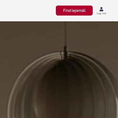
Find lejemål
Log ind