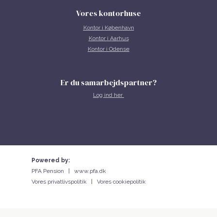
Vores kontorhuse
Kontor i
København
Kontor i Aarhus
Kontor i Odense
Er du samarbejdspartner?
Log ind her
Powered by:
PFA Pension |
www.pfa.dk
Vores privatlivspolitik
|
Vores cookiepolitik