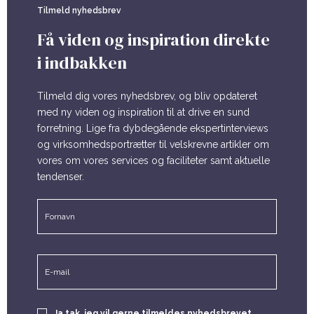
Tilmeld nyhedsbrev
Få viden og inspiration direkte
i indbakken
Tilmeld dig vores nyhedsbrev, og bliv opdateret
med ny viden og inspiration til at drive en sund
forretning. Lige fra dybdegående ekspertinterviews
og virksomhedsportrætter til velskrevne artikler om
vores om vores services og faciliteter samt aktuelle
tendenser.
Navn
Fornavn
*
Email
*
Consent
Ja tak, jeg vil gerne tilmeldes nyhedsbrevet