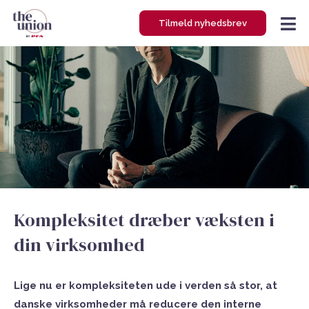
Gå
Tilmeld nyhedsbrev
til
indholdet
Kompleksitet dræber væksten i
din virksomhed
Lige nu er kompleksiteten ude i verden så stor, at
danske virksomheder må reducere den interne