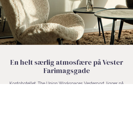
En helt særlig atmosfære på Vester
Farimagsgade
Kontohotellet, The Union Workspaces Vesterport, ligger på
Vester Farimagsgade, hvor du vil opleve en helt særlig
atmosfære. Her smelter det historiske København sammen
med moderne design i elegante lounges og saloner, hvor du
kan tage en pause eller udvide dit netværk. De indbydende
mødelokaler er perfekte til både formelle og uformelle
møder, og den store altan tilbyder en betagende udsigt over
Københavns pulserende liv.