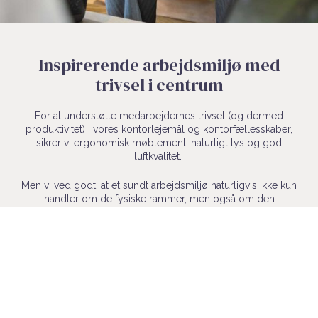
Inspirerende arbejdsmiljø med
trivsel i centrum
For at understøtte medarbejdernes trivsel (og dermed
produktivitet) i vores kontorlejemål og kontorfællesskaber,
sikrer vi ergonomisk møblement, naturligt lys og god
luftkvalitet.
Men vi ved godt, at et sundt arbejdsmiljø naturligvis ikke kun
handler om de fysiske rammer, men også om den
overordnede atmosfære på kontoret. Vores kontorhuse og
kontorfællesskaber tilbyder derfor mere end blot et lejemål
eller en kontorplads; vi tilbyder et miljø, hvor dit team kan
vokse, trives og inspireres.
Med The Unions dedikation til at skabe et inspirerende
arbejdsmiljø kan du være sikker på, at dine medarbejdere vil
nyde at komme på arbejde hver dag. Og med vores full-