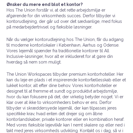
Ønsker du mere end blot et kontor?
Hos The Union forstår vi, at det rette arbejdsmiljø er
afgørende for din virksomheds succes. Derfor tilbyder vi
kontorudlejning, der går ud over det sædvanlige, med fokus
på medarbejdertrivsel og fleksible løsninger.
Når du vælger kontorudlejning hos The Union, får du adgang
til moderne kontorlokaler i København, Aarhus og Odense.
Vores lejemål spænder fra traditionelle kontorer til All
Inclusive-løsninger, hvor alt er inkluderet for at gøre din
hverdag så nem som muligt.
The Union Workspaces tilbyder premium kontorhoteller. Her
kan du leje en plads i et inspirerende kontorfællesskab eller et
lukket kontor, alt efter dine behov. Vores kontorhoteller er
designet til at fremme et sundt og produktivt arbejdsmiljø,
hvor du kan fokusere på det, der virkelig betyder noget. Vi er
klar over at ikke to virksomheders behov er ens. Derfor
tilbyder vi skræddersyede lejemål, der kan tilpasses jeres
specifikke krav, hvad enten det drejer sig om åbne
kontorlandskaber, private kontorer eller en kombination heraf.
Med vores fleksible lejevilkår kan I nemt skalere op eller ned i
takt med jeres virksomheds udvikling. Kontakt os i dag, så vi i