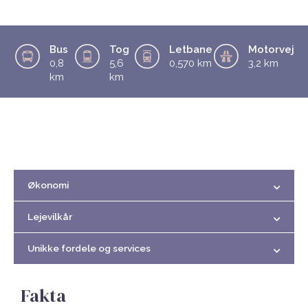
Bus
Tog
Letbane
Motorvej
0,8
5,6
0,570 km
3,2 km
km
km
Økonomi
Lejevilkår
Unikke fordele og services
Fakta