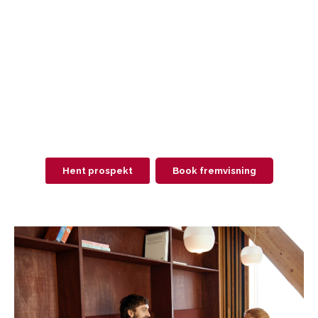
Hent prospekt
Book fremvisning