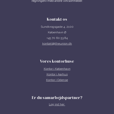
regningen) med andre virksomheder.
Kontakt os
Sundkrogsgade 4, 2100
København Ø
+45 70 60 53 84
kontakt@theunion.dk
Vores kontorhuse
Kontor i
København
Kontor i Aarhus
Kontor i Odense
Er du samarbejdspartner?
Log ind her