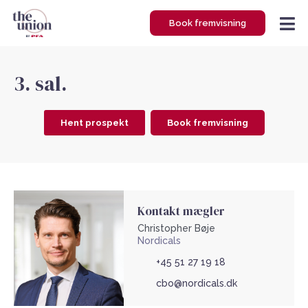
Gå
Book fremvisning
til
indholdet
3. sal.
Hent prospekt
Book fremvisning
Kontakt mægler
Christopher Bøje
Nordicals
+45 51 27 19 18
cbo@nordicals.dk