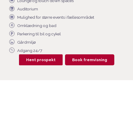
Lounge og touch down spaces
Auditorium
Mulighed for større events i fællesområdet
Omklædning og bad
Parkering til bil og cykel
Gårdmiljø
Adgang 24/7
Hent prospekt
Book fremvisning