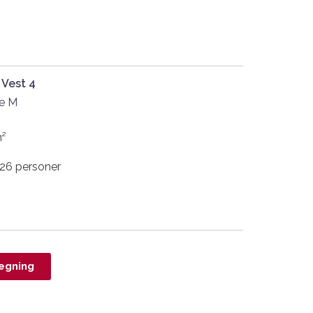
 Vest 4
e M
m²
 26 personer
egning