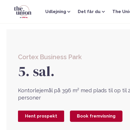
Gå
til
Udlejning
Det får du
The Uni
indholdet
Cortex Business Park
5. sal.
Kontorlejemål på 396 m² med plads til op til 
personer
Hent prospekt
Book fremvisning