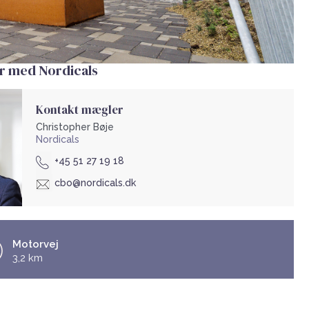
r med Nordicals
Kontakt mægler
Christopher Bøje
Nordicals
+45 51 27 19 18
cbo@nordicals.dk
Motorvej
3,2 km