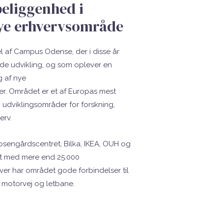
beliggenhed i
ye erhvervsområde
l af Campus Odense, der i disse år
de udvikling, og som oplever en
g af nye
r. Området er et af Europas mest
 udviklingsområder for forskning,
erv.
osengårdscentret, Bilka, IKEA, OUH og
et med mere end 25.000
er har området gode forbindelser til
 motorvej og letbane.