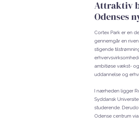
Attraktiv 
Odenses n
Cortex Park er en de
gennemgår en riven
stigende tilstrømnin
erhvervsvirksomhede
ambitiøse vækst- og
uddannelse og erhv
I nærheden ligger R
Syddansk Universit
studerende. Derudov
Odense centrum via