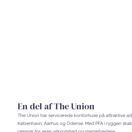
En del af The Union
The Union har servicerede kontorhuse på attraktive adr
København, Aarhus og Odense. Med PFA i ryggen skab
rammer for jeres virksomhed og medarbejdere.