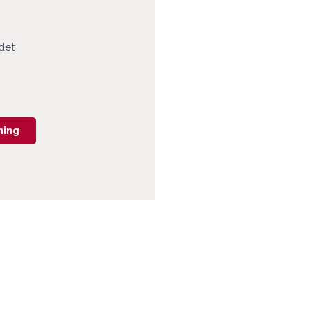
det
ning