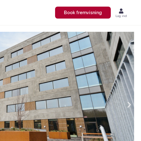
Book fremvisning
Log ind