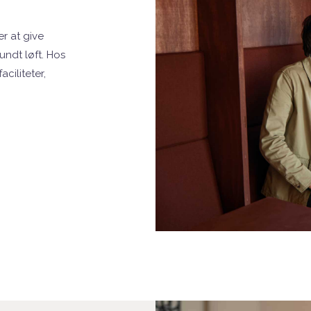
r at give
ndt løft. Hos
aciliteter,