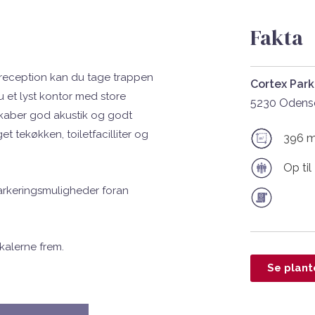
Fakta
reception kan du tage trappen
Cortex Park
u et lyst kontor med store
5230 Odens
 skaber god akustik og godt
t tekøkken, toiletfacilliter og
396 
Op til
parkeringsmuligheder foran
okalerne frem.
Se plant