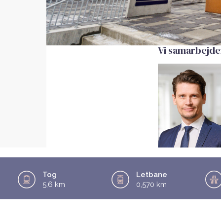
Vi samarbejde
Tog
Letbane
5,6 km
0,570 km