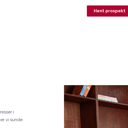
Hent prospekt
esser i
er vi sunde