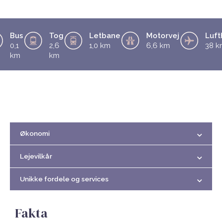
Bus
Tog
Letbane
Motorvej
Luft
0,1
2,6
1,0 km
6,6 km
38 k
km
km
Økonomi
Lejevilkår
Unikke fordele og services
Fakta