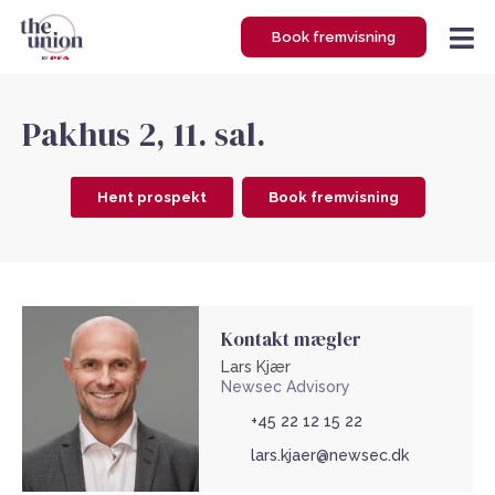
Gå
Book fremvisning
til
indholdet
Pakhus 2, 11. sal.
Hent prospekt
Book fremvisning
Kontakt mægler
Lars Kjær
Newsec Advisory
+45 22 12 15 22
lars.kjaer@newsec.dk