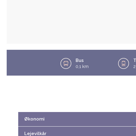
Bus
0,1 km
2
Økonomi
Lejevilkår