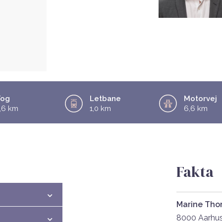
Tog
Letbane
Motorvej
,6 km
1,0 km
6,6 km
Fakta
Marine Tho
8000 Aarhu