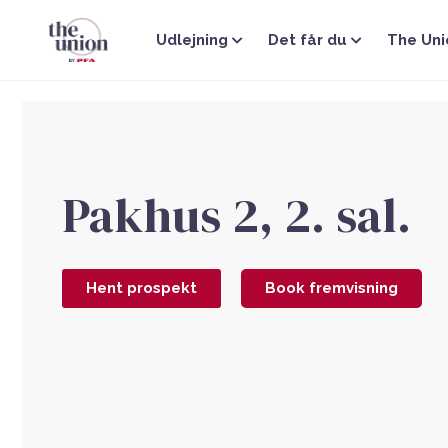
Gå
til
Udlejning
Det får du
The Uni
indholdet
Pakhus 2, 2. sal.
Hent prospekt
Book fremvisning