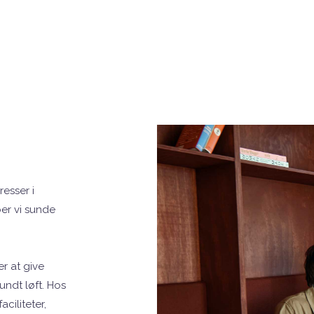
esser i
er vi sunde
r at give
ndt løft. Hos
aciliteter,