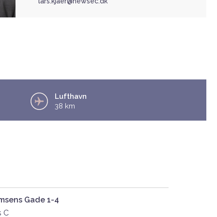
lars.kjaer@newsec.dk
Lufthavn
38 km
msens Gade 1-4
s C