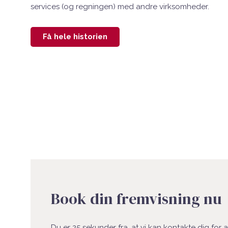
services (og regningen) med andre virksomheder.
Få hele historien
Book din fremvisning nu
Du er 25 sekunder fra, at vi kan kontakte dig for