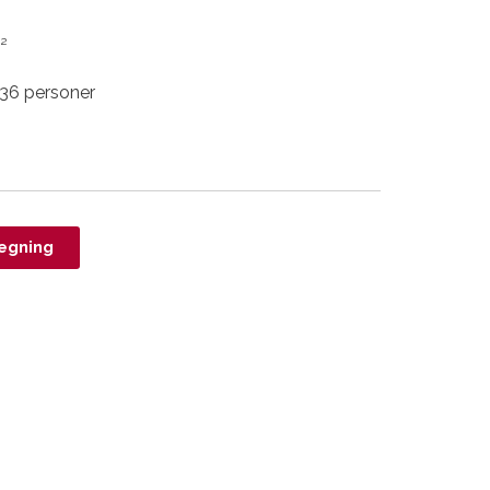
²
 36 personer
egning