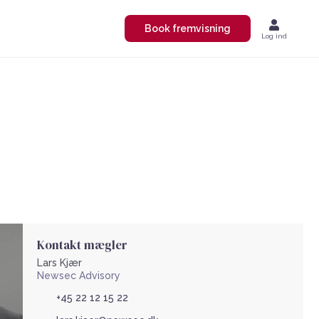
Book fremvisning
Log ind
Kontakt mægler
Lars Kjær
Newsec Advisory
+45 22 12 15 22