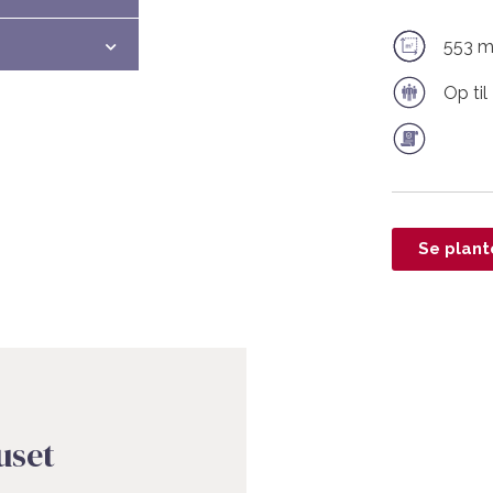
553 m
Op til
Se plant
uset