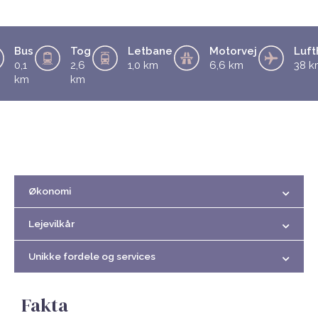
Bus
Tog
Letbane
Motorvej
Luft
0,1
2,6
1,0 km
6,6 km
38 k
km
km
Økonomi
Lejevilkår
Unikke fordele og services
Fakta