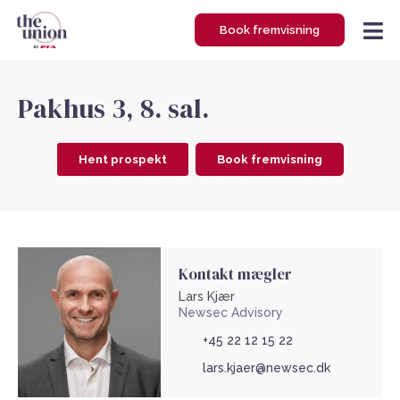
Gå
Book fremvisning
til
indholdet
Pakhus 3, 8. sal.
Hent prospekt
Book fremvisning
Kontakt mægler
Lars Kjær
Newsec Advisory
+45 22 12 15 22
lars.kjaer@newsec.dk