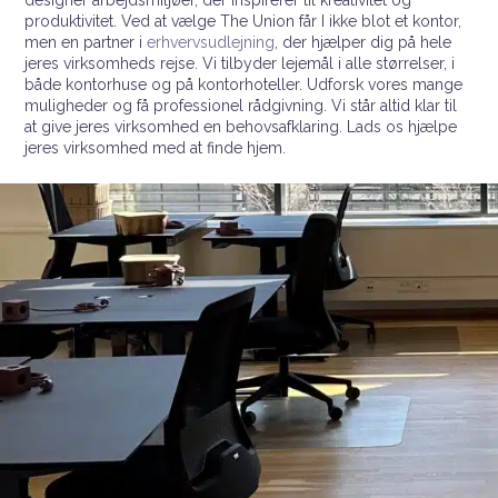
designer arbejdsmiljøer, der inspirerer til kreativitet og
produktivitet. Ved at vælge The Union får I ikke blot et kontor,
men en partner i
erhvervsudlejning
, der hjælper dig på hele
jeres virksomheds rejse. Vi tilbyder lejemål i alle størrelser, i
både kontorhuse og på kontorhoteller. Udforsk vores mange
muligheder og få professionel rådgivning. Vi står altid klar til
at give jeres virksomhed en behovsafklaring. Lads os hjælpe
jeres virksomhed med at finde hjem.