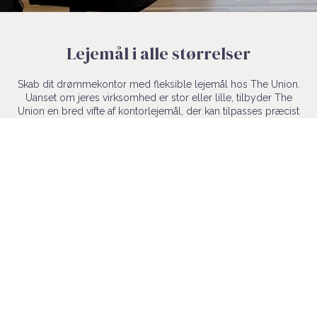
Lejemål i alle størrelser
Skab dit drømmekontor med fleksible lejemål hos The Union.
Uanset om jeres virksomhed er stor eller lille, tilbyder The
Union en bred vifte af kontorlejemål, der kan tilpasses præcist
efter jeres ønsker. Fra små start-ups til etablerede
virksomheder skaber vi rammerne for jeres virksomhedsrejse
med vores alsidige og justerbare lejemål.
Fleksibilitet er nøglen til at imødekomme virksomheders
skiftende behov, og med The Union kan I forme jeres
drømmekontor i takt med jeres vækst. Lej en kvart, en halv
eller en hel etage i vores kontorhuse, og få fleksibiliteten til at
slå lejemålene sammen til ét stort, hvis der opstår behov for
det med tiden.
Vi vil også altid være behjælpelige med at flytte jeres
virksomhed til et andet lejemål, eller hjælpe jer med at afgive
noget af lejemålet, hvis der bliver behov for det. Vi forstår at