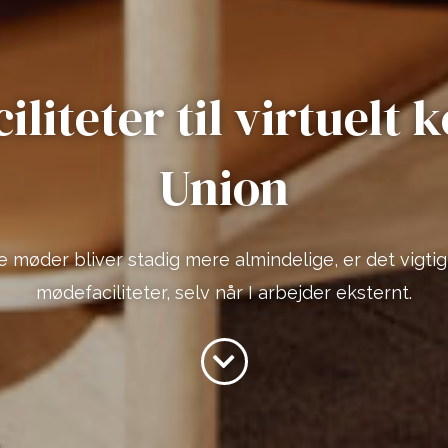
liteter til virtuelt 
Union
le møder bliver stadig mere almindelige, er det vigti
mødefaciliteter, selv når I arbejder eksternt.