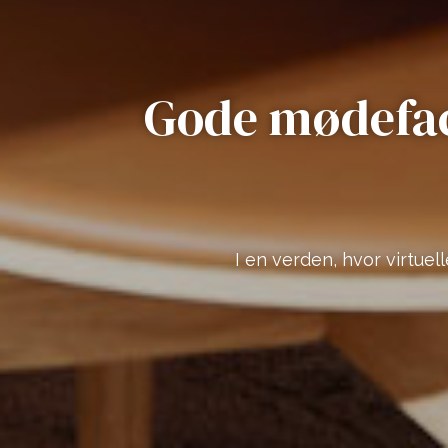
Gode mødefaci
I en verden, hvor virtuel