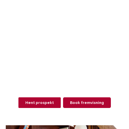
Hent prospekt
Book fremvisning