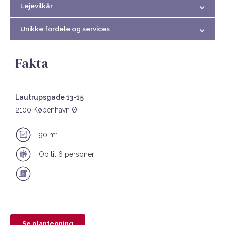
Lejevilkår
Unikke fordele og services
Fakta
Lautrupsgade 13-15
2100 København Ø
90 m²
Op til 6 personer
Se plantegning