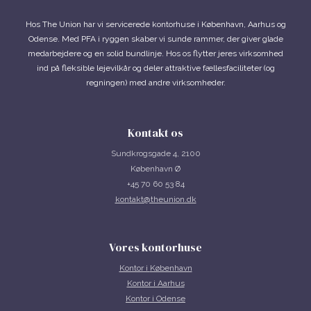
Hos The Union har vi servicerede kontorhuse i København, Aarhus og
Odense. Med PFA i ryggen skaber vi sunde rammer, der giver glade
medarbejdere og en solid bundlinje. Hos os flytter jeres virksomhed
ind på fleksible lejevilkår og deler attraktive fællesfaciliteter (og
regningen) med andre virksomheder.
Kontakt os
Sundkrogsgade 4, 2100
København Ø
+45 70 60 53 84
kontakt@theunion.dk
Vores kontorhuse
Kontor i
København
Kontor i Aarhus
Kontor i Odense