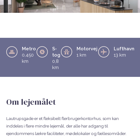
Metro
S-
Motorvej
Lufthavn
0,450
tog
1 km
13 km
km
0,8
km
Om lejemålet
Lautrupsgade er et fleksibelt flerbrugerkontorhus, som kan
inddeles i flere mindre lejemål, der alle har adgang til
ejendommens lækre faciliteter, mødelokaler og fællesområder.