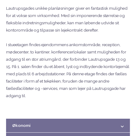
Lautrupsgades unikke planløsninger giver en fantastisk mulighed
for at vokse som virksomhed. Med sin imponerende størrelse og
fleksible indretningsmuligheder, kan man løbende udvide sit
kontorområde og tilpasse sin lejekontrakt derefter.
I stueetagen findes ejendommens ankomstområde, reception,
mødecenter, to kantiner, konferencerlokaler samt muligheden for
adgang til en stor atriumgård, der forbinder Lautrupsgade 13 og
15. På 1. salen finder du et åbent, lyst og indbydende kontorlejemål
med plads til 6 arbejdsstationer. På denne etage findes der fælles
faciliteter i form af et tekøkken, foruden de mange andre
fællesfaciliteter og -services, man som lejer på Lautrupsgade har
adgang til.
Økonomi