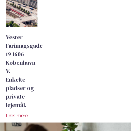
Vester
Farimagsgade
19 1606
København
V.
Enkelte
pladser og
private
lejemål.
Læs mere