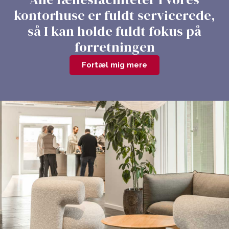
kontorhuse er fuldt servicerede,
så I kan holde fuldt fokus på
forretningen
Fortæl mig mere