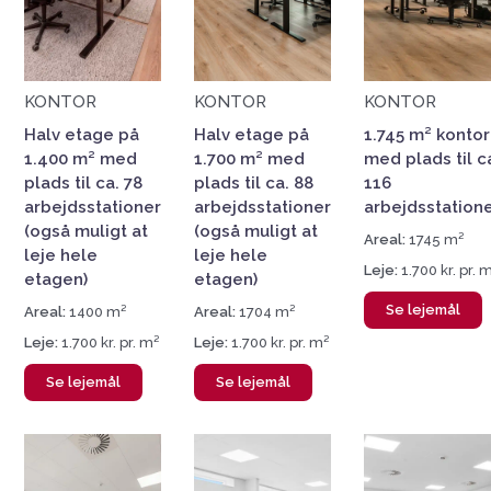
KONTOR
KONTOR
KONTOR
Halv etage på
Halv etage på
1.745 m² kontor
1.400 m² med
1.700 m² med
med plads til c
plads til ca. 78
plads til ca. 88
116
arbejdsstationer
arbejdsstationer
arbejdsstation
(også muligt at
(også muligt at
Areal:
1745 m²
leje hele
leje hele
Leje:
1.700 kr. pr. 
etagen)
etagen)
Se lejemål
Areal:
1400 m²
Areal:
1704 m²
Leje:
1.700 kr. pr. m²
Leje:
1.700 kr. pr. m²
Se lejemål
Se lejemål