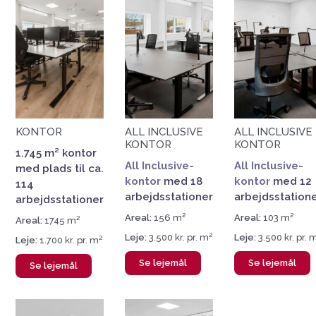
KONTOR
ALL INCLUSIVE
ALL INCLUSIVE
KONTOR
KONTOR
1.745 m² kontor
All Inclusive-
All Inclusive-
med plads til ca.
kontor
med 18
kontor
med 12
114
arbejdsstationer
arbejdsstation
arbejdsstationer
Areal:
156 m²
Areal:
103 m²
Areal:
1745 m²
Leje:
3.500 kr. pr. m²
Leje:
3.500 kr. pr. 
Leje:
1.700 kr. pr. m²
Se lejemål
Se lejemål
Se lejemål