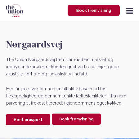
Gå
Book fremvisning
til
indholdet
Nørgaardsvej
The Union Nørgaardsvej fremstår med en markant og
indbydende arkitektur kendetegnet ved rene linjer, gode
akustiske forhold og fantastisk lysindfald.
Her får jeres virksomhed en attraktiv base med høj
tilgængelighed og gennemtænkte fællesfaciliteter – fra nem
parkering til frokost tilberedt i ejendommens eget køkken.
Book fremvisning
Hent prospekt