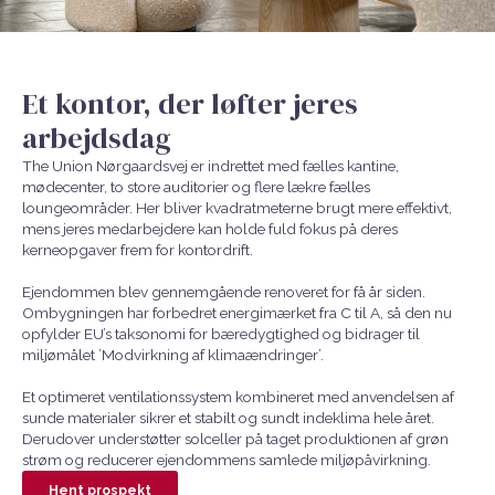
Et kontor, der løfter jeres
arbejdsdag
The Union Nørgaardsvej er indrettet med fælles kantine,
mødecenter, to store auditorier og flere lækre fælles
loungeområder. Her bliver kvadratmeterne brugt mere effektivt,
mens jeres medarbejdere kan holde fuld fokus på deres
kerneopgaver frem for kontordrift.
Ejendommen blev gennemgående renoveret for få år siden.
Ombygningen har forbedret energimærket fra C til A, så den nu
opfylder EU’s taksonomi for bæredygtighed og bidrager til
miljømålet ’Modvirkning af klimaændringer’.
Et optimeret ventilationssystem kombineret med anvendelsen af
sunde materialer sikrer et stabilt og sundt indeklima hele året.
Derudover understøtter solceller på taget produktionen af grøn
strøm og reducerer ejendommens samlede miljøpåvirkning.
Hent prospekt