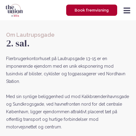
Gå
Book fremvisning
til
indholdet
Om Lautrupsgade
2. sal.
Flerbrugerkontorhuset på Lautrupsgade 13-15 er en
imponerende ejendom med en unik eksponering mod
tusindvis af bilister, cyklister og togpassagerer ved Nordhavn
Station.
Med sin synlige beliggenhed ud mod Kalkbrænderihavnsgade
og Sundkrogsgade, ved havnefronten nord for det centrale
København, ligger ejendommen attraktivt placeret tæt på
offentlig transport og hurtige forbindelser mod
motorvejsnettet og centrum.