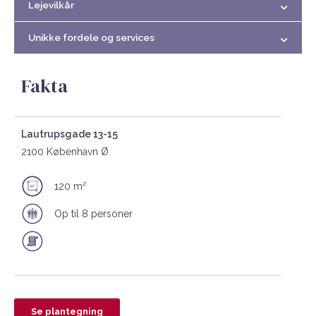
Lejevilkår
Unikke fordele og services
Fakta
Lautrupsgade 13-15
2100 København Ø
120 m²
Op til 8 personer
Se plantegning