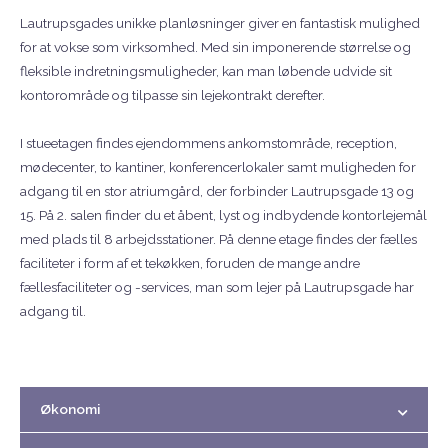
Lautrupsgades unikke planløsninger giver en fantastisk mulighed
for at vokse som virksomhed. Med sin imponerende størrelse og
fleksible indretningsmuligheder, kan man løbende udvide sit
kontorområde og tilpasse sin lejekontrakt derefter.
I stueetagen findes ejendommens ankomstområde, reception,
mødecenter, to kantiner, konferencerlokaler samt muligheden for
adgang til en stor atriumgård, der forbinder Lautrupsgade 13 og
15. På 2. salen finder du et åbent, lyst og indbydende kontorlejemål
med plads til 8 arbejdsstationer. På denne etage findes der fælles
faciliteter i form af et tekøkken, foruden de mange andre
fællesfaciliteter og -services, man som lejer på Lautrupsgade har
adgang til.
Økonomi