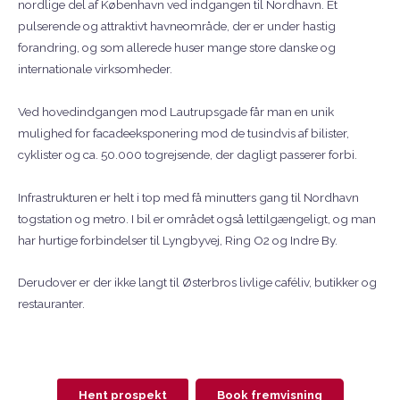
nordlige del af København ved indgangen til Nordhavn. Et
pulserende og attraktivt havneområde, der er under hastig
forandring, og som allerede huser mange store danske og
internationale virksomheder.
Ved hovedindgangen mod Lautrupsgade får man en unik
mulighed for facadeeksponering mod de tusindvis af bilister,
cyklister og ca. 50.000 togrejsende, der dagligt passerer forbi.
Infrastrukturen er helt i top med få minutters gang til Nordhavn
togstation og metro. I bil er området også lettilgængeligt, og man
har hurtige forbindelser til Lyngbyvej, Ring O2 og Indre By.
Derudover er der ikke langt til Østerbros livlige caféliv, butikker og
restauranter.
Hent prospekt
Book fremvisning