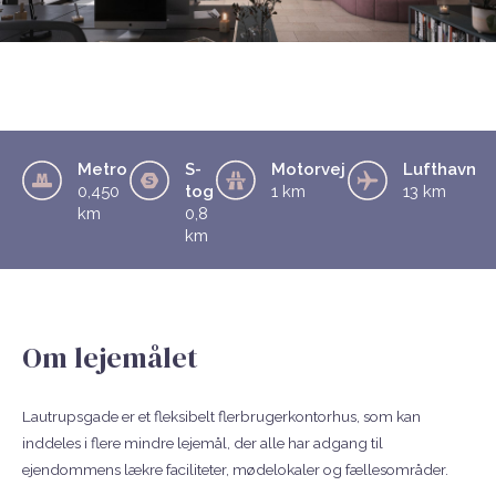
Metro
S-
Motorvej
Lufthavn
0,450
tog
1 km
13 km
km
0,8
km
Om lejemålet
Lautrupsgade er et fleksibelt flerbrugerkontorhus, som kan
inddeles i flere mindre lejemål, der alle har adgang til
ejendommens lækre faciliteter, mødelokaler og fællesområder.