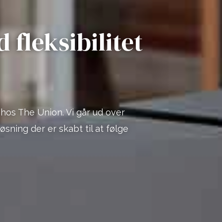
fleksibilitet
hos The Union. Vi går ud over
sning der er skabt til at følge