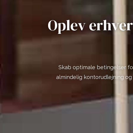
Oplev erhver
Skab optimale betingelser fo
almindelig kontorudlejning og 