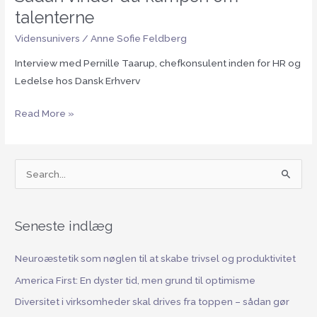
talenterne
Vidensunivers
/
Anne Sofie Feldberg
Interview med Pernille Taarup, chefkonsulent inden for HR og
Ledelse hos Dansk Erhverv
Read More »
S
ø
g
Seneste indlæg
e
f
Neuroæstetik som nøglen til at skabe trivsel og produktivitet
t
America First: En dyster tid, men grund til optimisme
e
Diversitet i virksomheder skal drives fra toppen – sådan gør
r