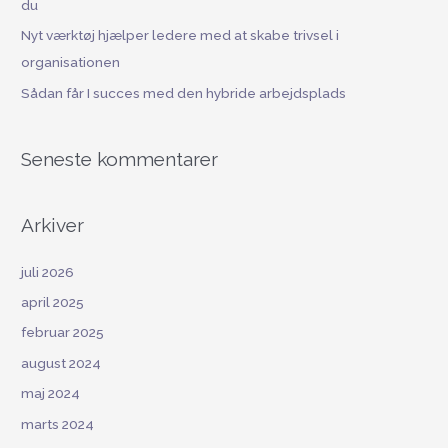
du
:
Nyt værktøj hjælper ledere med at skabe trivsel i
organisationen
Sådan får I succes med den hybride arbejdsplads
Seneste kommentarer
Arkiver
juli 2026
april 2025
februar 2025
august 2024
maj 2024
marts 2024