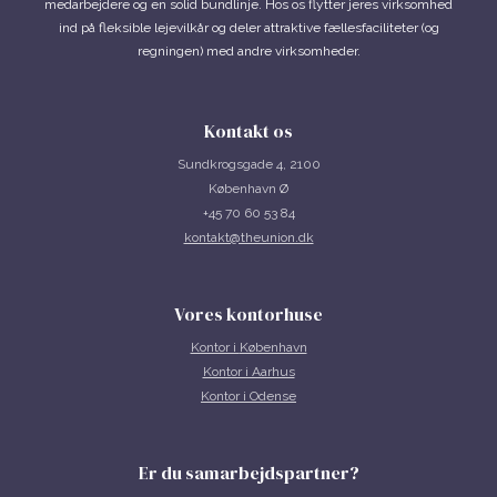
medarbejdere og en solid bundlinje. Hos os flytter jeres virksomhed
ind på fleksible lejevilkår og deler attraktive fællesfaciliteter (og
regningen) med andre virksomheder.
Kontakt os
Sundkrogsgade 4, 2100
København Ø
+45 70 60 53 84
kontakt@theunion.dk
Vores kontorhuse
Kontor i
København
Kontor i Aarhus
Kontor i Odense
Er du samarbejdspartner?