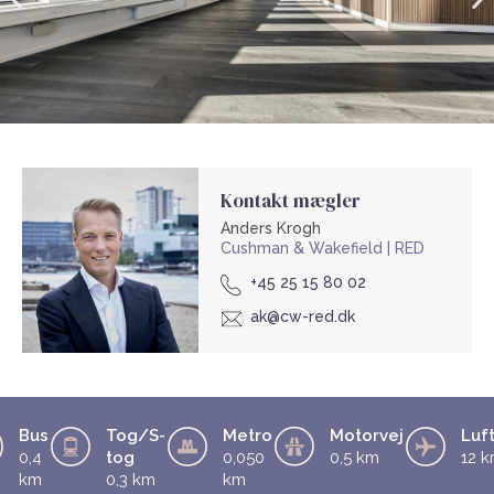
Kontakt mægler
Anders Krogh
Cushman & Wakefield | RED
+45 25 15 80 02
ak@cw-red.dk
Bus
Tog/S-
Metro
Motorvej
Luf
0,4
tog
0,050
0,5 km
12 
km
0,3 km
km