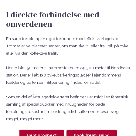
I direkte forbindelse med
omverdenen
En sund forretning er også forbundet med effektiv arbejdstid.
Tromsø er velplaceret uanset, om man skal til eller fra i bil, på cykel
eller via den kollektive trafik.
Her er blot 50 meter til nærmeste metro og 300 meter til Nordhavn
station. Der er i alt 130 cykelparkeringspladser i ejendommens
kælder og på terræn. Bilparkering findes i området.
Som en del af Århusgadekvarteret befinder I jer midt i en fantastisk
samling af specialbutikker med muligheden for både
forretningsfrokost, intim middag, istid, kaffemøder, events og
meget, meget mere.
Hent prospekt
Book fremvisning