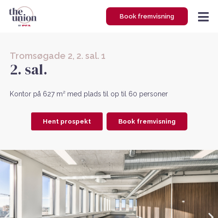
Gå
Book fremvisning
til
indholdet
Tromsøgade 2, 2. sal. 1
2. sal.
Kontor på 627 m² med plads til op til 60 personer
Hent prospekt
Book fremvisning