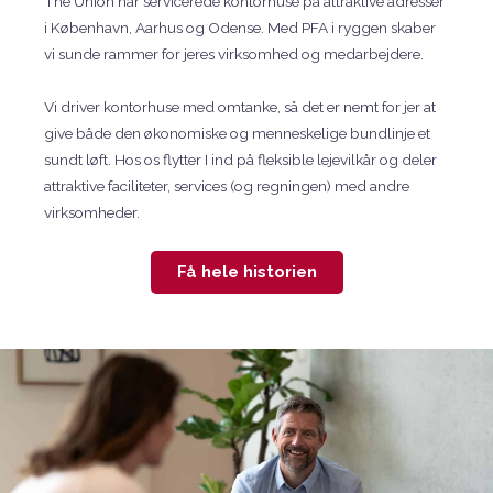
The Union har servicerede kontorhuse på attraktive adresser
i København, Aarhus og Odense. Med PFA i ryggen skaber
vi sunde rammer for jeres virksomhed og medarbejdere.
Vi driver kontorhuse med omtanke, så det er nemt for jer at
give både den økonomiske og menneskelige bundlinje et
sundt løft. Hos os flytter I ind på fleksible lejevilkår og deler
attraktive faciliteter, services (og regningen) med andre
virksomheder.
Få hele historien