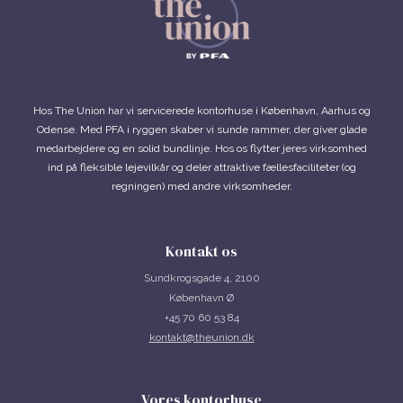
Hos The Union har vi servicerede kontorhuse i København, Aarhus og
Odense. Med PFA i ryggen skaber vi sunde rammer, der giver glade
medarbejdere og en solid bundlinje. Hos os flytter jeres virksomhed
ind på fleksible lejevilkår og deler attraktive fællesfaciliteter (og
regningen) med andre virksomheder.
Kontakt os
Sundkrogsgade 4, 2100
København Ø
+45 70 60 53 84
kontakt@theunion.dk
Vores kontorhuse