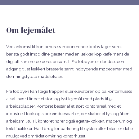
Om lejemålet
Ved ankomst til kontorhusets imponerende lobby tager vores
barista godt imod dine gæster med en lækker kop kaffe mens de
digitalt kan melde deres ankomst. Fra lobbyen er der desuden
adgang til et lækkert brasserie samt indbydende mødecenter med
stemningsfyldte mødelokaler.
Fra lobbyen kan I tage trappen eller elevatoren op på kontorhusets
2. sal, hvor I finder et stort og lyst lejemål med plads til 52
arbejdspladser. Kontoret består af et stort kontorareal med et
industrielt look og store vinduespartier, der skaber et lyst og åbent
arbejdsmiljø. Til kontoret hører også eget te-køkken, møderum og
toiletfaciliteter. Har I brug for parkering til cyklen eller bilen, er dette
muligt ved området omkring kontorhuset.