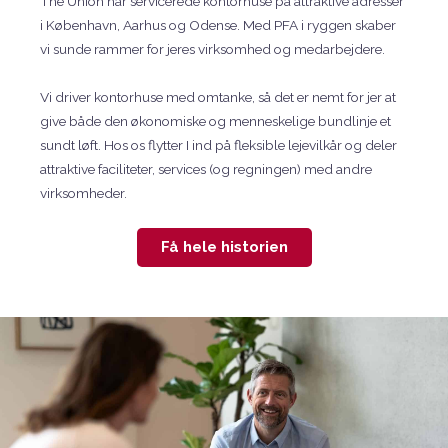
The Union har servicerede kontorhuse på attraktive adresser
i København, Aarhus og Odense. Med PFA i ryggen skaber
vi sunde rammer for jeres virksomhed og medarbejdere.
Vi driver kontorhuse med omtanke, så det er nemt for jer at
give både den økonomiske og menneskelige bundlinje et
sundt løft. Hos os flytter I ind på fleksible lejevilkår og deler
attraktive faciliteter, services (og regningen) med andre
virksomheder.
Få hele historien