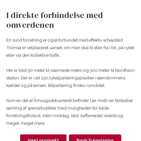
I direkte forbindelse med
omverdenen
En sund forretning er også forbundet med effektiv arbejdstid.
Tromsø er velplaceret uanset, om man skal til eller fra i bil, på cykel
eller via den kollektive trafik.
Her er blot 50 meter til nærmeste metro og 300 meter til Nordhavn
station. Der er i alt 130 cykelparkeringspladser i ejendommens
kælder og på terræn. Bilparkering findes i området.
Som en del af Århusgadekvarteret befinder I jer midt i en fantastisk
samling af specialbutikker med muligheden for både
forretningsfrokost, intim middag, istid, kaffemøder, events og
meget, meget mere.
Hent prospekt
Book fremvisning