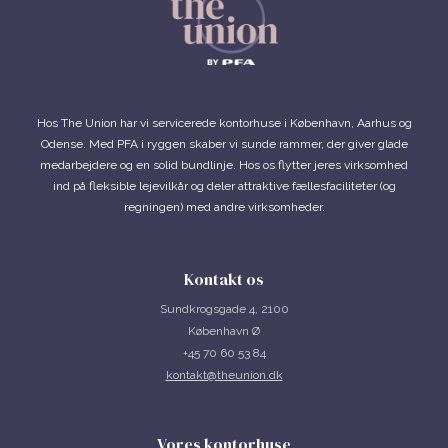
Hos The Union har vi servicerede kontorhuse i København, Aarhus og
Odense. Med PFA i ryggen skaber vi sunde rammer, der giver glade
medarbejdere og en solid bundlinje. Hos os flytter jeres virksomhed
ind på fleksible lejevilkår og deler attraktive fællesfaciliteter (og
regningen) med andre virksomheder.
Kontakt os
Sundkrogsgade 4, 2100
København Ø
+45 70 60 53 84
kontakt@theunion.dk
Vores kontorhuse