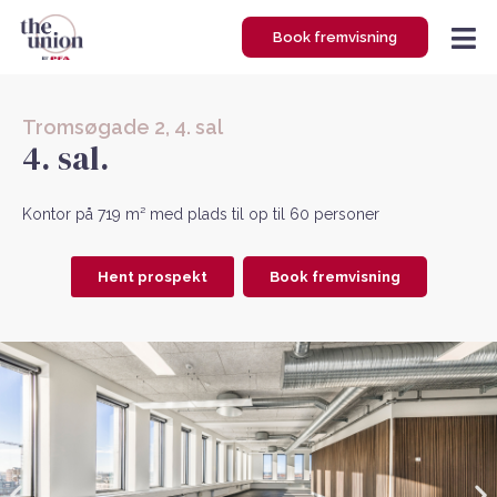
Gå
Book fremvisning
til
indholdet
Tromsøgade 2, 4. sal
4. sal.
Kontor på 719 m² med plads til op til 60 personer
Hent prospekt
Book fremvisning