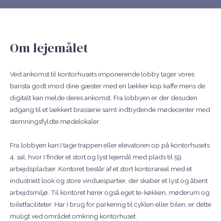
Om lejemålet
Ved ankomst til kontorhusets imponerende lobby tager vores
barista godt imod dine gæster med en lækker kop kaffe mens de
digitalt kan melde deres ankomst. Fra lobbyen er der desuden
adgang til et lækkert brasserie samt indbydende mødecenter med
stemningsfyldte mødelokaler.
Fra lobbyen kan I tage trappen eller elevatoren op på kontorhusets
4. sal, hvor I finder et stort og lyst lejemål med plads til 59
arbejdspladser. Kontoret består af et stort kontorareal med et
industrielt look og store vinduespartier, der skaber et lyst og åbent
arbejdsmiljø. Til kontoret hører også eget te-køkken, møderum og
toiletfaciliteter. Har I brug for parkering til cyklen eller bilen, er dette
muligt ved området omkring kontorhuset.