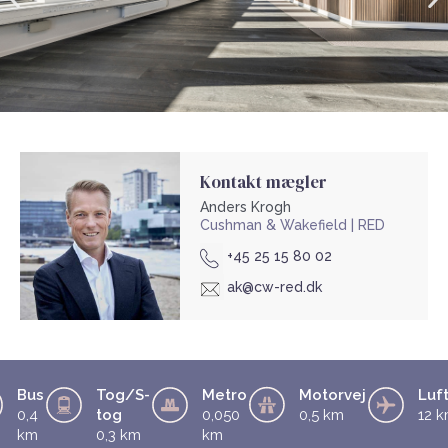
Kontakt mægler
Anders Krogh
Cushman & Wakefield | RED
+45 25 15 80 02
ak@cw-red.dk
Bus
Tog/S-
Metro
Motorvej
Luf
0,4
tog
0,050
0,5 km
12 
km
0,3 km
km