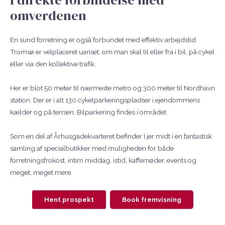
omverdenen
En sund forretning er også forbundet med effektiv arbejdstid.
Tromsø er velplaceret uanset, om man skal til eller fra i bil, på cykel
eller via den kollektive trafik.
Her er blot 50 meter til nærmeste metro og 300 meter til Nordhavn
station. Der er i alt 130 cykelparkeringspladser i ejendommens
kælder og på terræn. Bilparkering findes i området.
Som en del af Århusgadekvarteret befinder I jer midt i en fantastisk
samling af specialbutikker med muligheden for både
forretningsfrokost, intim middag, istid, kaffemøder, events og
meget, meget mere.
Hent prospekt
Book fremvisning