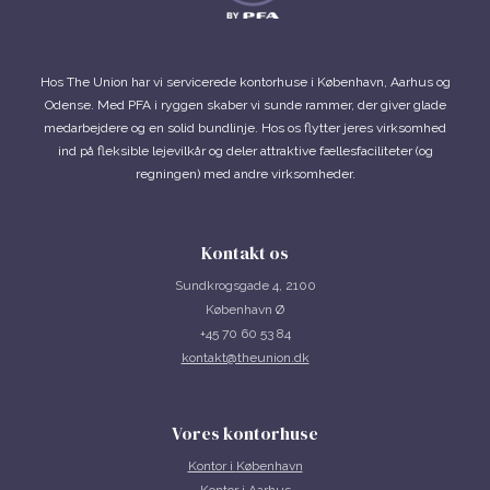
Hos The Union har vi servicerede kontorhuse i København, Aarhus og
Odense. Med PFA i ryggen skaber vi sunde rammer, der giver glade
medarbejdere og en solid bundlinje. Hos os flytter jeres virksomhed
ind på fleksible lejevilkår og deler attraktive fællesfaciliteter (og
regningen) med andre virksomheder.
Kontakt os
Sundkrogsgade 4, 2100
København Ø
+45 70 60 53 84
kontakt@theunion.dk
Vores kontorhuse
Kontor i
København