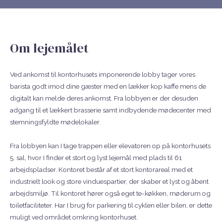
Om lejemålet
Ved ankomst til kontorhusets imponerende lobby tager vores
barista godt imod dine gæster med en lækker kop kaffe mens de
digitalt kan melde deres ankomst. Fra lobbyen er der desuden
adgang til et lækkert brasserie samt indbydende mødecenter med
stemningsfyldte mødelokaler.
Fra lobbyen kan I tage trappen eller elevatoren op på kontorhusets
5. sal, hvor I finder et stort og lyst lejemål med plads til 61
arbejdspladser. Kontoret består af et stort kontorareal med et
industrielt look og store vinduespartier, der skaber et lyst og åbent
arbejdsmiljø. Til kontoret hører også eget te-køkken, møderum og
toiletfaciliteter. Har I brug for parkering til cyklen eller bilen, er dette
muligt ved området omkring kontorhuset.