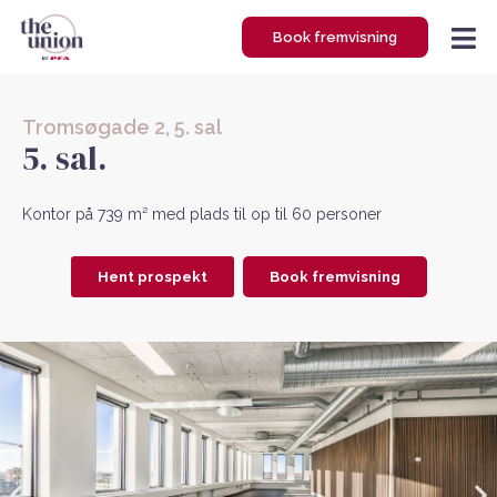
Gå
Book fremvisning
til
indholdet
Tromsøgade 2, 5. sal
5. sal.
Kontor på 739 m² med plads til op til 60 personer
Hent prospekt
Book fremvisning