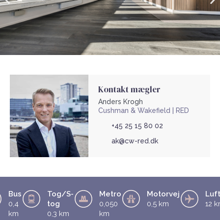
Kontakt mægler
Anders Krogh
Cushman & Wakefield | RED
+45 25 15 80 02
ak@cw-red.dk
Bus
Tog/S-
Metro
Motorvej
Luf
0,4
tog
0,050
0,5 km
12 
km
0,3 km
km