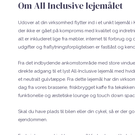
Om All Inclusive lejemålet
Udover at din virksomhed flytter ind i et unikt lejemål i
der ikke er gået på kompromis med kvalitet og indretnin
alt er inkluderet lige fra møbler, internet til forbrug og 
udgifter og f
raflytningsforpligtelsen er fastlåst og ke
Fra det indbydende ankomstområde med store vinduespar
direkte adgang til et lyst All-Inclusive lejemål med h
et neutralt gulvtæppe. Fra dette lejemål har din virk
dag fra vores brasserie, friskbrygget kaffe fra tekøkk
funktionelle og æstetiske lounge og touch down spa
Skal du have plads til bilen eller din cykel, så er der
ejendommen.