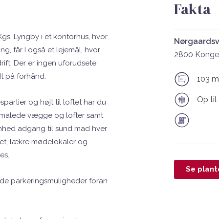
Fakta
 Kgs. Lyngby i et kontorhus, hvor
Nørgaardsv
g, får I også et lejemål, hvor
2800 Konge
drift. Der er ingen uforudsete
ndt på forhånd.
103 m
Op til
tier og højt til loftet har du
vidmalede vægge og lofter samt
somhed adgang til sund mad hver
enet, lækre mødelokaler og
ces.
Se plant
 gode parkeringsmuligheder foran