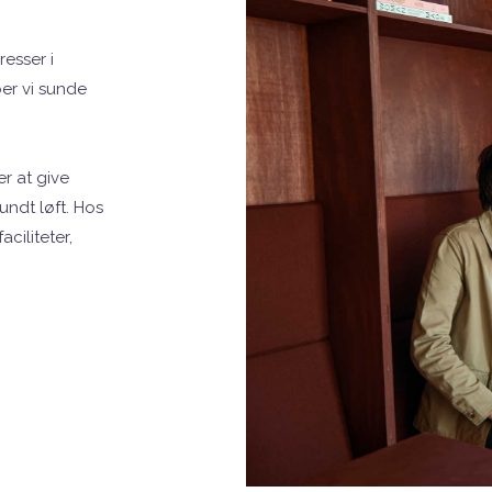
esser i
er vi sunde
r at give
ndt løft. Hos
aciliteter,