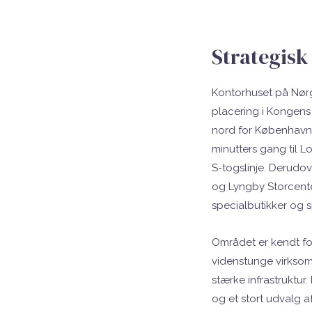
Strategisk
Kontorhuset på Nørg
placering i Kongens 
nord for København. 
minutters gang til L
S-togslinje. Derudo
og Lyngby Storcenter
specialbutikker og s
Området er kendt for
videnstunge virksom
stærke infrastruktur.
og et stort udvalg a