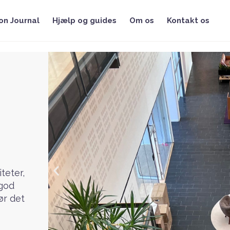
on Journal
Hjælp og guides
Om os
Kontakt os
teter,
 god
ør det