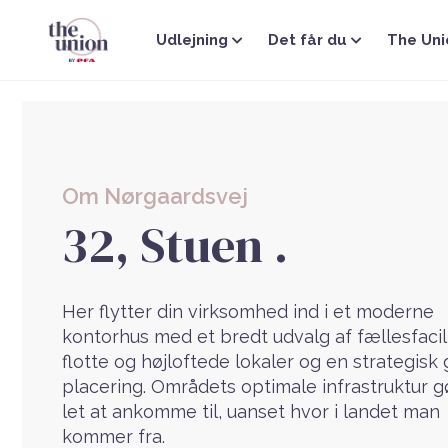
Gå
til
Udlejning
Det får du
The Uni
indholdet
Om Nørgaardsvej
32, Stuen .
Her flytter din virksomhed ind i et moderne
kontorhus med et bredt udvalg af fællesfacili
flotte og højloftede lokaler og en strategisk
placering. Områdets optimale infrastruktur g
let at ankomme til, uanset hvor i landet man
kommer fra.