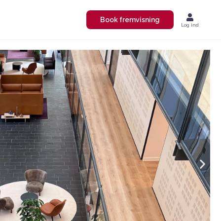
Book fremvisning
Log ind