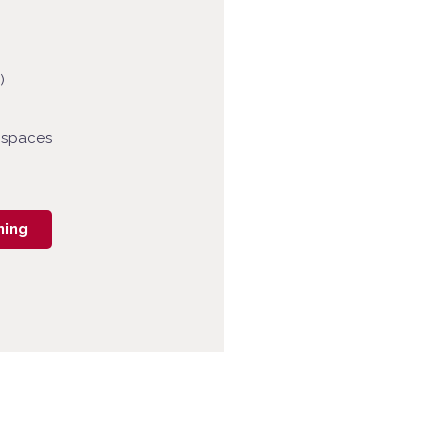
)
 spaces
ning