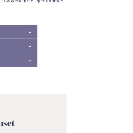
vise lokalerne frem. ejendommen.
uset