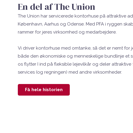
En del af The Union
The Union har servicerede kontorhuse på attraktive adr
København, Aarhus og Odense. Med PFA i ryggen skab
rammer for jeres virksomhed og medarbejdere.
Vi driver kontorhuse med omtanke, så det er nemt for je
både den økonomiske og menneskelige bundlinje et su
os flytter I ind på fleksible lejevilkår og deler attraktive f
services (og regningen) med andre virksomheder.
Få hele historien