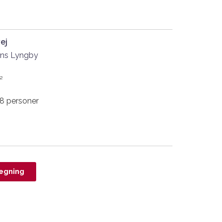
ej
ns Lyngby
²
 8 personer
egning