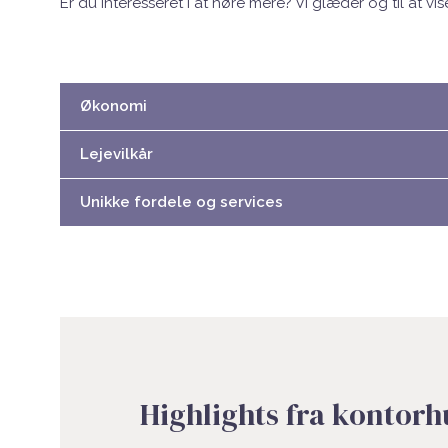
Er du interesseret i at høre mere? Vi glæder og til at 
Økonomi
Lejevilkår
Unikke fordele og services
Highlights fra kontorh