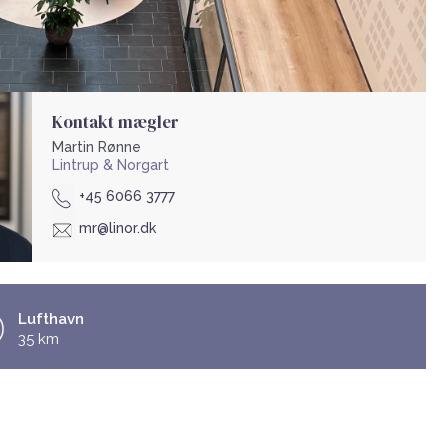
Kontakt mægler
Martin Rønne
Lintrup & Norgart
+45 6066 3777
mr@linor.dk
Lufthavn
35 km