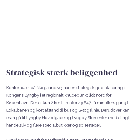
Strategisk stærk beliggenhed
Kontorhuset på Nørgaardsvej har en strategisk god placering i
Kongens Lyngby i et regionalt knudepunkt lidt nord for
København. Der er kun 2 km til motorvej E47, få minutters gang til
Lokalbanen og kort afstand til bus og S-togslinje. Derudover kan
man gå til Lyngby Hovedgade og Lyngby Storcenter med et rigt
handelsliv og flere specialbutikker og spisesteder.
Området er kendt for at tiltrække store, internationale og