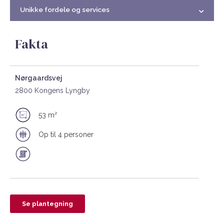
Unikke fordele og services
Fakta
Nørgaardsvej
2800 Kongens Lyngby
53 m²
Op til 4 personer
Se plantegning