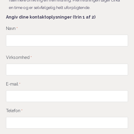
nærmere omkring en fremvisning. Fremvisningen tager cirka
en time og er selvfølgelig helt uforpligtende.
Angiv dine kontaktoplysninger (trin 1 af 2)
Fornavn
Navn
*
Virksomhed
*
E-mail
*
Telefon
*