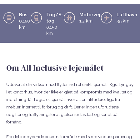
Bus
Tog/S-
Motorvej
Lufthavn
0,150
tog
1,2 km
35 km
km
0,150
km
Om All Inclusive lejemålet
Udover at din virksomhed flytter ind i et unikt lejemål i Kgs. Lyngby
i et kontorhus, hvor der ikke er gået på kompromis med kvalitet og
indretning, får I også et lejemål, hvor alt er inkluderet lige fra
møbler, internet til forbrug og drift. Der er ingen uforudsete
udgifter og f
raflytningsforpligtelsen er fastlåst og kendt på
forhånd.
Fra det indbydende ankomstområde med store vinduespartier og