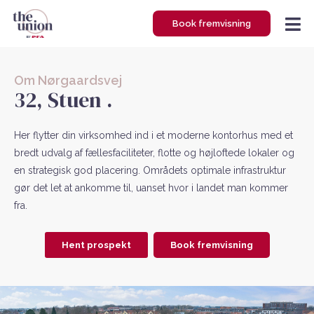
Gå
Book fremvisning
til
indholdet
Om Nørgaardsvej
32, Stuen .
Her flytter din virksomhed ind i et moderne kontorhus med et
bredt udvalg af fællesfaciliteter, flotte og højloftede lokaler og
en strategisk god placering. Områdets optimale infrastruktur
gør det let at ankomme til, uanset hvor i landet man kommer
fra.
Hent prospekt
Book fremvisning