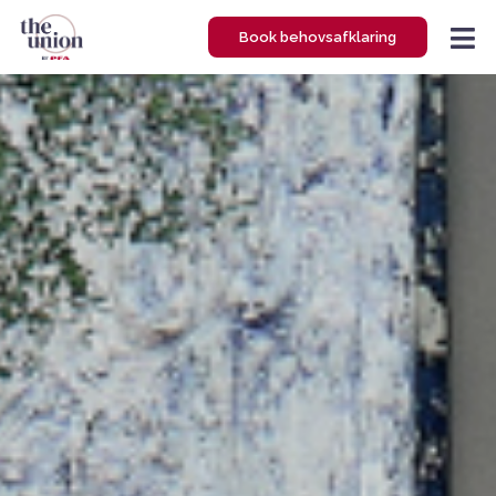
Gå
Book behovsafklaring
til
indholdet